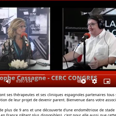
nt ses thérapeutes et ses cliniques espagnoles partenaires tous 
ion de leur projet de devenir parent. Bienvenue dans votre associ
é de plus de 9 ans et une découverte d’une endométriose de stade I
mp en France n’étant plus disponibles). c'est pour elle aussi que cet