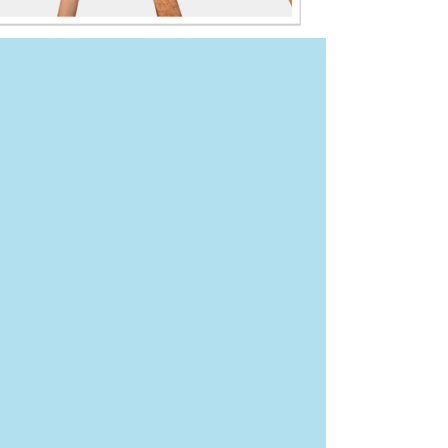
dules
- by
VinaGecko.com